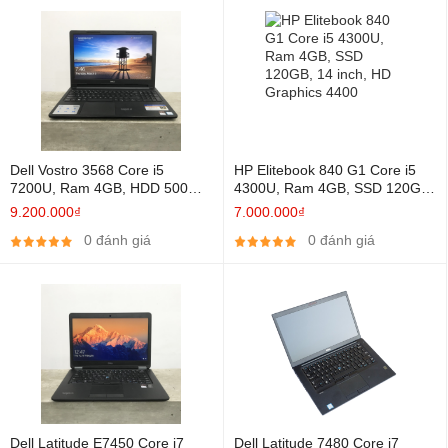
Dell Vostro 3568 Core i5
HP Elitebook 840 G1 Core i5
7200U, Ram 4GB, HDD 500GB,
4300U, Ram 4GB, SSD 120GB,
VGA On HD Graphics 620, 15.6
14 inch, HD Graphics 4400
9.200.000₫
7.000.000₫
inch
0 đánh giá
0 đánh giá
Dell Latitude E7450 Core i7
Dell Latitude 7480 Core i7