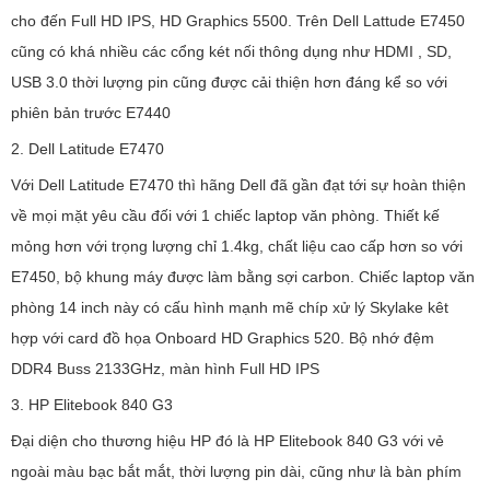
cho đến Full HD IPS, HD Graphics 5500. Trên Dell Lattude E7450
cũng có khá nhiều các cổng két nối thông dụng như HDMI , SD,
USB 3.0 thời lượng pin cũng được cải thiện hơn đáng kể so với
phiên bản trước E7440
2. Dell Latitude E7470
Với Dell Latitude E7470 thì hãng Dell đã gần đạt tới sự hoàn thiện
về mọi mặt yêu cầu đối với 1 chiếc laptop văn phòng. Thiết kế
mỏng hơn với trọng lượng chỉ 1.4kg, chất liệu cao cấp hơn so với
E7450, bộ khung máy được làm bằng sợi carbon. Chiếc laptop văn
phòng 14 inch này có cấu hình mạnh mẽ chíp xử lý Skylake kêt
hợp với card đồ họa Onboard HD Graphics 520. Bộ nhớ đệm
DDR4 Buss 2133GHz, màn hình Full HD IPS
3. HP Elitebook 840 G3
Đại diện cho thương hiệu HP đó là HP Elitebook 840 G3 với vẻ
ngoài màu bạc bắt mắt, thời lượng pin dài, cũng như là bàn phím