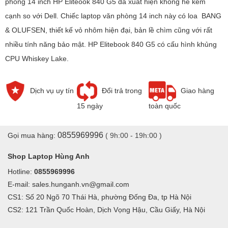
phòng 14 inch HP Eliteook 840 G5 đã xuất hiện không hề kém
cạnh so với Dell. Chiếc laptop văn phòng 14 inch này có loa BANG
& OLUFSEN, thiết kế vỏ nhôm hiện đại, bản lề chìm cũng với rất
nhiều tính năng bảo mật. HP Elitebook 840 G5 có cấu hình khủng
CPU Whiskey Lake.
Dịch vụ uy tín
Đổi trả trong
Giao hàng
15 ngày
toàn quốc
0855969996
Gọi mua hàng:
( 9h:00 - 19h:00 )
Shop Laptop Hùng Anh
Hotline:
0855969996
E-mail: sales.hunganh.vn@gmail.com
CS1: Số 20 Ngõ 70 Thái Hà, phường Đống Đa, tp Hà Nội
CS2: 121 Trần Quốc Hoàn, Dịch Vọng Hậu, Cầu Giấy, Hà Nội