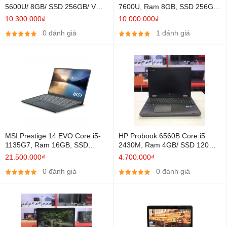
5600U/ 8GB/ SSD 256GB/ VGA
7600U, Ram 8GB, SSD 256GB,
Onboard/ 14 inch
14 Inch FHD, HD Graphics 620
10.300.000₫
10.000.000₫
0 đánh giá
1 đánh giá
MSI Prestige 14 EVO Core i5-
HP Probook 6560B Core i5
1135G7, Ram 16GB, SSD
2430M, Ram 4GB/ SSD 120GB/
512GB, 14 Inch Full IPS
HD Graphics 3000
21.500.000₫
4.700.000₫
100sRGB, Iris Xe Graphics
0 đánh giá
0 đánh giá