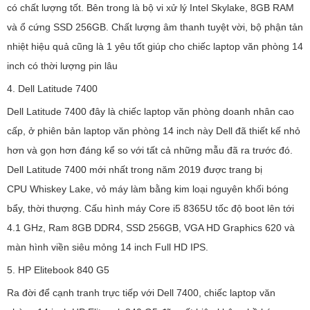
có chất lượng tốt. Bên trong là bộ vi xử lý Intel Skylake, 8GB RAM
và ổ cứng SSD 256GB. Chất lượng âm thanh tuyệt vời, bộ phận tản
nhiệt hiệu quả cũng là 1 yêu tốt giúp cho chiếc laptop văn phòng 14
inch có thời lượng pin lâu
4. Dell Latitude 7400
Dell Latitude 7400 đây là chiếc laptop văn phòng doanh nhân cao
cấp, ở phiên bản laptop văn phòng 14 inch này Dell đã thiết kế nhỏ
hơn và gọn hơn đáng kể so với tất cả những mẫu đã ra trước đó.
Dell Latitude 7400 mới nhất trong năm 2019 được trang bị
CPU Whiskey Lake, vỏ máy làm bằng kim loại nguyên khối bóng
bẩy, thời thượng. Cấu hình máy Core i5 8365U tốc độ boot lên tới
4.1 GHz, Ram 8GB DDR4, SSD 256GB, VGA HD Graphics 620 và
màn hình viền siêu mỏng 14 inch Full HD IPS.
5. HP Elitebook 840 G5
Ra đời để cạnh tranh trực tiếp với Dell 7400, chiếc laptop văn