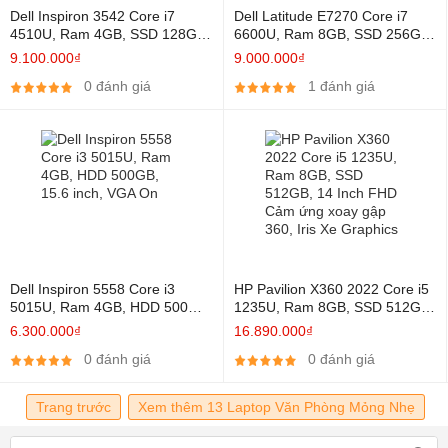
Dell Inspiron 3542 Core i7
Dell Latitude E7270 Core i7
4510U, Ram 4GB, SSD 128GB,
6600U, Ram 8GB, SSD 256GB,
15.6 Inch, VGA NVIDIA 840M-
12.5 Inch, HD Graphics 520
9.100.000₫
9.000.000₫
2G
0 đánh giá
1 đánh giá
Dell Inspiron 5558 Core i3
HP Pavilion X360 2022 Core i5
5015U, Ram 4GB, HDD 500GB,
1235U, Ram 8GB, SSD 512GB,
15.6 inch, VGA On
14 Inch FHD Cảm ứng xoay
6.300.000₫
16.890.000₫
gập 360, Iris Xe Graphics
0 đánh giá
0 đánh giá
Trang trước
Xem thêm 13 Laptop Văn Phòng Mỏng Nhẹ