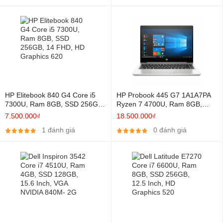
HP Elitebook 840 G4 Core i5
HP Probook 445 G7 1A1A7PA
7300U, Ram 8GB, SSD 256GB,
Ryzen 7 4700U, Ram 8GB,
14 FHD, HD Graphics 620
SSD 512GB, 14 Inch Full HD
7.500.000₫
18.500.000₫
IPS, AMD Radeon™ Graphics
1 đánh giá
0 đánh giá