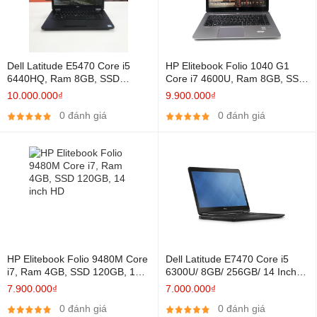
Dell Latitude E5470 Core i5
HP Elitebook Folio 1040 G1
6440HQ, Ram 8GB, SSD
Core i7 4600U, Ram 8GB, SSD
256GB, 14 Inch HD, HD
256GB, 14 Inch Full HD, HD
10.000.000₫
9.900.000₫
Graphics 530
Graphics 4400
0 đánh giá
0 đánh giá
HP Elitebook Folio 9480M Core
Dell Latitude E7470 Core i5
i7, Ram 4GB, SSD 120GB, 14
6300U/ 8GB/ 256GB/ 14 Inch
inch HD
FHD/ HD Graphics 520
7.900.000₫
7.000.000₫
0 đánh giá
0 đánh giá