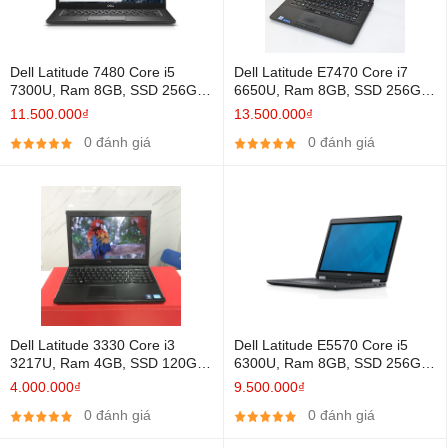
Dell Latitude 7480 Core i5
Dell Latitude E7470 Core i7
7300U, Ram 8GB, SSD 256GB,
6650U, Ram 8GB, SSD 256GB,
14 Inch Full HD, HD Graphics
14 Inch 2K cảm ứng, Iris(R)
11.500.000₫
13.500.000₫
620
Graphics 540
0 đánh giá
0 đánh giá
Dell Latitude 3330 Core i3
Dell Latitude E5570 Core i5
3217U, Ram 4GB, SSD 120GB,
6300U, Ram 8GB, SSD 256GB,
13.3 Inch, HD Graphics
15.6 Inch, HD Graphics 520
4.000.000₫
9.500.000₫
0 đánh giá
0 đánh giá