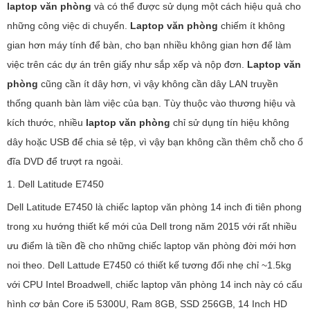
laptop văn phòng
và có thể được sử dụng một cách hiệu quả cho
những công việc di chuyển.
Laptop văn phòng
chiếm ít không
gian hơn máy tính để bàn, cho bạn nhiều không gian hơn để làm
việc trên các dự án trên giấy như sắp xếp và nộp đơn.
Laptop văn
phòng
cũng cần ít dây hơn, vì vậy không cần dây LAN truyền
thống quanh bàn làm việc của bạn. Tùy thuộc vào thương hiệu và
kích thước, nhiều
laptop văn phòng
chỉ sử dụng tín hiệu không
dây hoặc USB để chia sẻ tệp, vì vậy bạn không cần thêm chỗ cho ổ
đĩa DVD để trượt ra ngoài.
1. Dell Latitude E7450
Dell Latitude E7450 là chiếc laptop văn phòng 14 inch đi tiên phong
trong xu hướng thiết kế mới của Dell trong năm 2015 với rất nhiều
ưu điểm là tiền đề cho những chiếc laptop văn phòng đời mới hơn
noi theo. Dell Lattude E7450 có thiết kế tương đối nhẹ chỉ ~1.5kg
với CPU Intel Broadwell, chiếc laptop văn phòng 14 inch này có cấu
hình cơ bản Core i5 5300U, Ram 8GB, SSD 256GB, 14 Inch HD