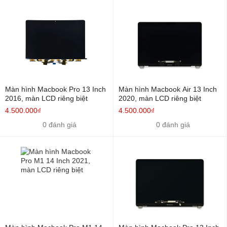
Màn hình Macbook Pro 13 Inch
Màn hình Macbook Air 13 Inch
2016, màn LCD riêng biệt
2020, màn LCD riêng biệt
Màn hình Macbook
mới 100% tại
Laptop Hùng Anh
( Bảo
4.500.000₫
4.500.000₫
hành từ 3 Tháng )
0 đánh giá
0 đánh giá
Bảng giá thay màn hình MacBook Air 13 Inch 2018-
2020
Tên SP
Kiểu cách
Giá bán
Màn Hình Macbook Air 13
Màn LCD riêng
4.300.000đ
Inch 2018
biệt
Màn Hình Macbook Air 13
Màn LCD riêng