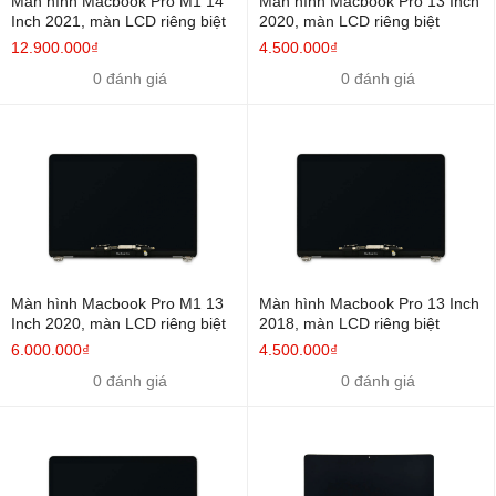
Màn hình Macbook Pro M1 14
Màn hình Macbook Pro 13 Inch
4.300.000đ
Inch 2021, màn LCD riêng biệt
Inch 2019
2020, màn LCD riêng biệt
biệt
12.900.000₫
4.500.000₫
Màn Hình Macbook Air 13
Màn LCD riêng
4.300.000đ
0 đánh giá
0 đánh giá
Inch 2020
biệt
Bảng giá thay màn hình MacBook Pro 13 Inch 2017-2020
Tên SP
Kiểu cách
Giá bán
Màn Hình Macbook Pro 13
Màn LCD riêng
4.500.000đ
Inch 2017
biệt
Màn Hình Macbook Pro 13
Màn LCD riêng
4.500.000đ
Màn hình Macbook Pro M1 13
Màn hình Macbook Pro 13 Inch
Inch 2018
biệt
Inch 2020, màn LCD riêng biệt
2018, màn LCD riêng biệt
6.000.000₫
4.500.000₫
Màn Hình Macbook Pro 13
Màn LCD riêng
4.500.000đ
Inch 2019
biệt
0 đánh giá
0 đánh giá
Màn Hình Macbook Pro 13
Màn LCD riêng
4.500.000đ
Inch 2020
biệt
Bảng giá thay màn hình MacBook Pro M1, Macbook Air