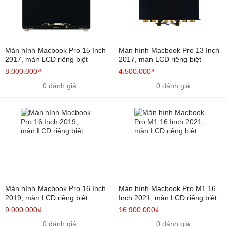
M1 M2 13 Inch
Tên SP
Kiểu cách
Giá bán
Màn hình Macbook Pro 15 Inch
Màn hình Macbook Pro 13 Inch
Màn Hình Macbook Air M1 13
Màn LCD
4.000.000đ
2017, màn LCD riêng biệt
2017, màn LCD riêng biệt
Inch 2020
riêng biệt
8.000.000₫
4.500.000₫
Màn Hình Macbook Pro M1
Màn LCD
0 đánh giá
0 đánh giá
6.000.000đ
13 Inch 2020
riêng biệt
Màn Hình Macbook Air M2 13
Màn LCD
6.000.000đ
Inch 2022
riêng biệt
Bảng giá thay màn hình MacBook Pro M1 14 Inch 16 Inch
Tên SP
Kiểu cách
Giá bán
Màn Hình Macbook Pro M1
Màn LCD
Màn hình Macbook Pro 16 Inch
Màn hình Macbook Pro M1 16
12.900.000Đ
2019, màn LCD riêng biệt
Inch 2021, màn LCD riêng biệt
14 Inch 2021
riêng biệt
9.000.000₫
16.900.000₫
Màn Hình Macbook Pro M1
Màn LCD
16.900.000Đ
0 đánh giá
0 đánh giá