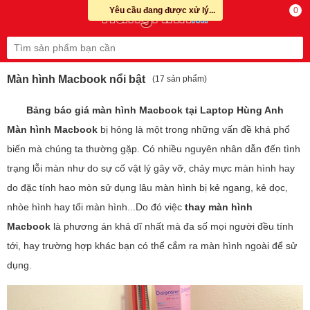
Yêu cầu đang được xử lý...
0
Màn hình Macbook nổi bật
(17 sản phẩm)
Bảng báo giá màn hình Macbook tại Laptop Hùng Anh
Màn hình Macbook
bị hỏng là một trong những vấn đề khá phổ
biến mà chúng ta thường gặp. Có nhiều nguyên nhân dẫn đến tình
trạng lỗi màn như do sự cố vật lý gây vỡ, chảy mực màn hình hay
do đặc tính hao mòn sử dụng lâu màn hình bị kẻ ngang, kẻ dọc,
nhòe hình hay tối màn hình...Do đó việc
thay màn hình
Macbook
là phương án khả dĩ nhất mà đa số mọi người đều tính
tới, hay trường hợp khác bạn có thể cắm ra màn hình ngoài để sử
dụng.