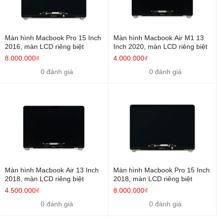
Laptop Hùng Anh
niêm yết Bảng báo giá
Màn Hình
Macbook
ứng với những loại máy Macbook khác nhau. Nếu cần tư
Màn hình Macbook Pro 15 Inch
Màn hình Macbook Air M1 13
vấn thêm về thông tin chi tiết dịch vụ loại
màn hình Macbook
bạn
2016, màn LCD riêng biệt
Inch 2020, màn LCD riêng biệt
0855.96.9996
đang sử dụng, Quý khách vui lòng gọi đến Hotline:
...
8.000.000₫
4.000.000₫
để được tư vấn và phục vụ !
0 đánh giá
0 đánh giá
Sửa màn hình Macbook
Laptop Hùng Anh
trong các trường hợp
màn hình bị đốm trắng, mất backlight ( mất đèn led chiếu sáng
màn hình, vẫn nhìn thấy mờ mờ hình ảnh ).
Sửa macbook
lỗi cáp
cáp tín hiệu và cáp led ( biểu hiện màn hình bị nhòe hình, nháy
hình, kẻ ngang kẻ dọc trong 1 số trường hợ )
Màn hình Macbook Air 13 Inch
Màn hình Macbook Pro 15 Inch
2018, màn LCD riêng biệt
2018, màn LCD riêng biệt
4.500.000₫
8.000.000₫
0 đánh giá
0 đánh giá