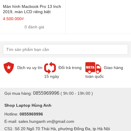
Trong 1 số trường hợp khi bạn
thay màn hình Macbook
khác vào
Màn hình Macbook Pro 13 Inch
2019, màn LCD riêng biệt
tình trạng của máy bạn cũng không hề thay đổi.
Màn hình
4.500.000₫
Macbook
của bạn không có 1 chút tín hiệu lạc quan nào cả, tình
0 đánh giá
trạng đó có thể do 1 số nguyên nhân dẫn tới từ bo mạch chủ (
mainboard ). Trong số đó đa số nguyên nhân là do lỗi chíp VGA rời,
lỗi đường nguồn tín hiệu, lỗi cáp màn hình, lỗi nguồn cấp...
Dịch vụ uy tín
Đổi trả trong
Giao hàng
15 ngày
toàn quốc
0855969996
Gọi mua hàng:
( 9h:00 - 19h:00 )
Shop Laptop Hùng Anh
Hotline:
0855969996
E-mail: sales.hunganh.vn@gmail.com
CS1: Số 20 Ngõ 70 Thái Hà, phường Đống Đa, tp Hà Nội