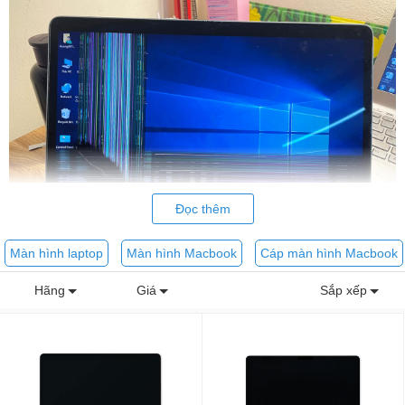
Đọc thêm
Màn hình laptop
Màn hình Macbook
Cáp màn hình Macbook
Trên thị trường hiện nay có rất nhiều model Macbook khác nhau và
Hãng
Giá
Sắp xếp
hầu như mỗi model lại sử dụng 1 loại màn hình màn hình riêng
biệt. Do đó việc biết được thông số
màn hình macbook
mà mình
đang sử dụng, bạn có thể tìm kiếm cho mình 1 loại màn hình phù
hợp nhất để thay thế. T
hay màn hình Macbook
phải đúng độ
phân giải cũ cũng như kiểu cách phải giống.