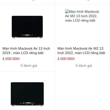
16 Inch 2021
riêng biệt
Bảng giá thay màn hình MacBook Pro 15 Inch, 16
Inch 2016-2019
Tên SP
Kiểu cách
Giá bán
Màn Hình Macbook Pro 15
Màn LCD riêng
8.000.000Đ
Inch 2016
biệt
Màn hình Macbook Air 13 Inch
Màn hình Macbook Air M2 13
Màn Hình Macbook Pro 15
Màn LCD riêng
2019 , màn LCD riêng biệt
Inch 2022, màn LCD riêng biệt
8.000.000Đ
Inch 2017
biệt
4.500.000₫
4.500.000₫
0 đánh giá
0 đánh giá
Màn Hình Macbook Pro 15
Màn LCD riêng
8.000.000Đ
Inch 2018
biệt
Màn Hình Macbook Pro 16
Màn LCD riêng
9.000.000Đ
Inch 2019
biệt
Một số nguyên nhân khác khiến màn hình Macbook của
bạn không hiển thị.