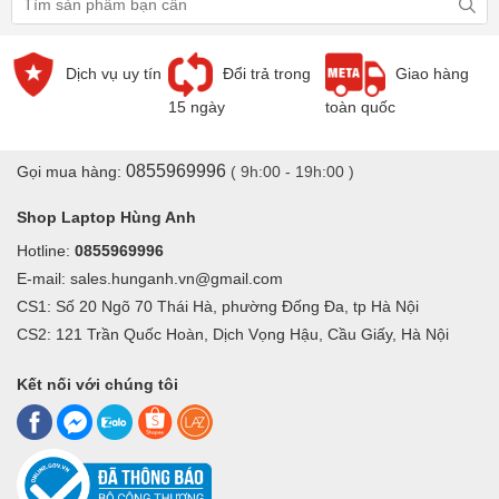
• Keo gắn
• Bột đá
Dịch vụ uy tín
Đổi trả trong
Giao hàng
Bước 1: Chúng ta cần tháo rời laptop t
oàn bộ các bộ phận ra
15 ngày
toàn quốc
0855969996
Gọi mua hàng:
( 9h:00 - 19h:00 )
Shop Laptop Hùng Anh
Hotline:
0855969996
E-mail: sales.hunganh.vn@gmail.com
CS1: Số 20 Ngõ 70 Thái Hà, phường Đống Đa, tp Hà Nội
CS2: 121 Trần Quốc Hoàn, Dịch Vọng Hậu, Cầu Giấy, Hà Nội
Kết nối với chúng tôi
Bước đầu tiên khi tháo rời 1 chiếc laptop bạn cần loại bỏ nguồn
điện từ sạc và từ pin. Sau đó đặt gọn tất cả các linh kiện lên 1 nơi.