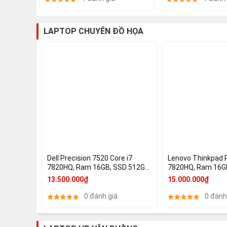
LAPTOP CHUYÊN ĐỒ HỌA
Dell Precision 7520 Core i7
Lenovo Thinkpad P
7820HQ, Ram 16GB, SSD 512GB,
7820HQ, Ram 16GB, SSD 256GB,
15.6 Inch FHD IPS, Nvidia Quadro
Quadro M2200 4GB,
13.500.000₫
15.000.000₫
M1200 4GB
3840x2160 )
0 đánh giá
0 đánh