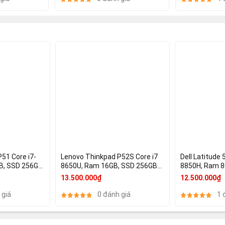
51 Core i7-
Lenovo Thinkpad P52S Core i7
Dell Latitude 
8650U, Ram 16GB, SSD 256GB
8850H, Ram 8
 15.6 4K (
512GB, 15.6 FHD, Nvidia Quadro
15.6 Inch FHD,
13.500.000₫
12.500.000₫
P500
GeForce MX13
 giá
0 đánh giá
1 