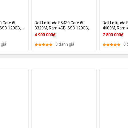
0 Core i5
Dell Latitude E5430 Core i5
Dell Latitude 
SSD 120GB,
3320M, Ram 4GB, SSD 120GB,
4600M, Ram 4GB, SSD 120GB,
ics 3000
14Inch, HD Graphcics 4000
15.6 Inch, HD
4.900.000₫
7.800.000₫
 giá
0 đánh giá
0 