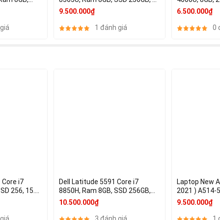
ina
Inch FHD, UHD 620 like new!
Graphics 440
9.500.000₫
6.500.000₫
aphics 6100
giá
1 đánh giá
0 
 Core i7
Dell Latitude 5591 Core i7
Laptop New Ac
SD 256, 15.6
8850H, Ram 8GB, SSD 256GB,
2021 ) A514-5
o P600 4GB
15.6 Inch FHD, UDH 630, Nvidia
1135G7, Ram 
10.500.000₫
9.500.000₫
GeForce MX130 2GB, Face ID
14 Ful
giá
3 đánh giá
1 