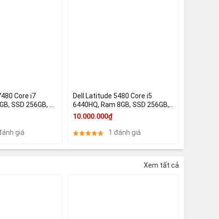
7480 Core i7
Dell Latitude 5480 Core i5
GB, SSD 256GB, 14
6440HQ, Ram 8GB, SSD 256GB,
Graphics 620
14 Inch FHD, HD 630, Camera IR
10.000.000₫
đánh giá
1 đánh giá
Xem tất cả