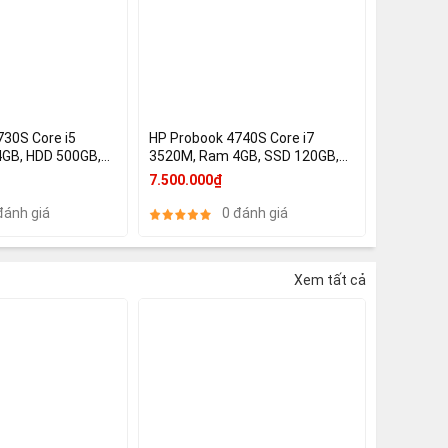
730S Core i5
HP Probook 4740S Core i7
GB, HDD 500GB,
3520M, Ram 4GB, SSD 120GB,
MD 7470M
17.3 inch, HD Graphics 4000 +
7.500.000₫
AMD Radeon HD 7650M
đánh giá
0 đánh giá
Xem tất cả