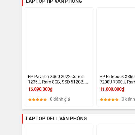
LAPTOP HP VĂN PHÒNG
HP Pavilion X360 2022 Core i5
HP Elitebook X360
1235U, Ram 8GB, SSD 512GB, 14
7200U 7300U, Ra
Inch FHD Cảm ứng xoay gập 360,
256GB, 14 Full HD
16.890.000₫
11.000.000₫
Iris Xe Graphics
620
0 đánh giá
0 đánh
LAPTOP DELL VĂN PHÒNG