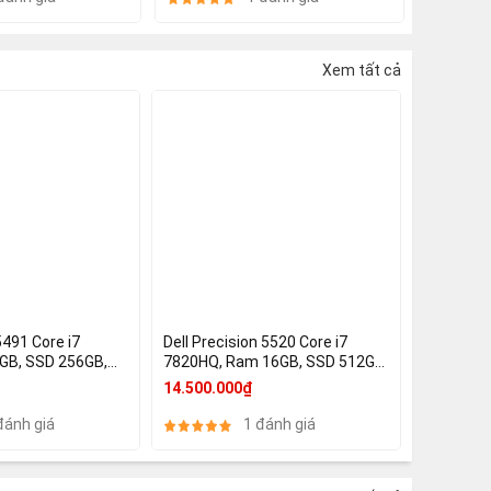
Xem tất cả
5491 Core i7
Dell Precision 5520 Core i7
GB, SSD 256GB,
7820HQ, Ram 16GB, SSD 512GB,
 UDH 630, Nvidia
15.6 FHD , Nvidia Quadro M1200
14.500.000₫
0 2GB, Face ID
4GB
đánh giá
1 đánh giá