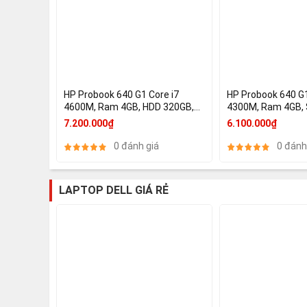
HP Probook 640 G1 Core i7
HP Probook 640 G1
4600M, Ram 4GB, HDD 320GB,
4300M, Ram 4GB, 
14 inch, HD Graphics 4600
14 inch, HD Graph
7.200.000₫
6.100.000₫
0 đánh giá
0 đánh
LAPTOP DELL GIÁ RẺ