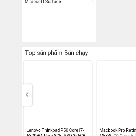
Microsoft Surface
Top sản phẩm Bán chạy
‹
Lenovo Thinkpad P50 Core i7-
Macbook Pro Reti
6820HQ, Ram 8GB, SSD 256GB,
MF840 Cũ Core i5,