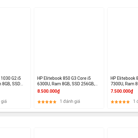
 1030 G2 i5
HP Elitebook 850 G3 Core i5
HP Elitebook 
m 8GB, SSD
6300U, Ram 8GB, SSD 256GB,
7300U, Ram 8
 Cảm ứng, HD
15.6 FHD, HD Graphics 520
FHD, HD Graph
8.500.000₫
7.500.000₫
 giá
1 đánh giá
1 