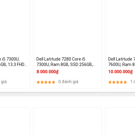
 i5 7300U,
Dell Latitude 7280 Core i5
Dell Latitude 
GB, 13.3 FHD,
7300U, Ram 8GB, SSD 256GB,
7600U, Ram 8
12.5 Full HD, HD Graphics 620
Inch FHD, HD 
8.000.000₫
10.000.000₫
 giá
0 đánh giá
1 