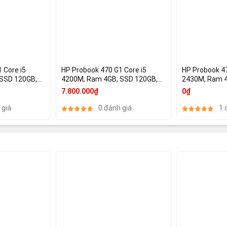
 Core i5
HP Probook 470 G1 Core i5
HP Probook 4
SSD 120GB,
4200M, Ram 4GB, SSD 120GB,
2430M, Ram 4
ics 4600
17.3 Inch, AMD Radeon HD
17.3 inch, A
7.800.000₫
0₫
8750M
 giá
0 đánh giá
1 