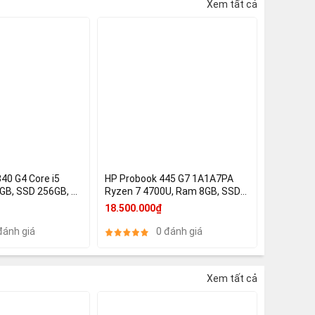
Xem tất cả
840 G4 Core i5
HP Probook 445 G7 1A1A7PA
GB, SSD 256GB, 14
Ryzen 7 4700U, Ram 8GB, SSD
ics 620
512GB, 14 Inch Full HD IPS, AMD
18.500.000₫
Radeon™ Graphics
đánh giá
0 đánh giá
Xem tất cả