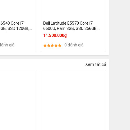
E6540 Core i7
Dell Latitude E5570 Core i7
6600U, Ram 8GB, SSD 256GB,
 Graphics 4600
15.6 Inch, HD Graphics 520+
11.500.000₫
AMD Radeon R7 M360 2GB
đánh giá
0 đánh giá
Xem tất cả