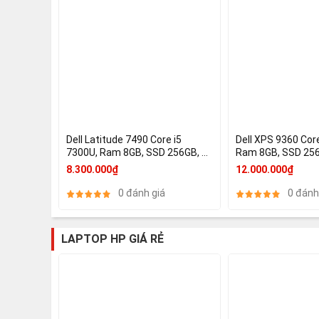
Dell Latitude 7490 Core i5
Dell XPS 9360 Core
7300U, Ram 8GB, SSD 256GB, 14
Ram 8GB, SSD 256
Inch FHD, VGA On
HD 620
8.300.000₫
12.000.000₫
0 đánh giá
0 đánh
LAPTOP HP GIÁ RẺ