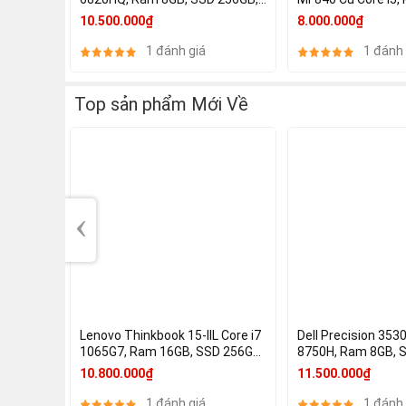
Quadro M1000M 2GB, 15.6 Inch
SSD 256GB, 13 Ret
10.500.000₫
8.000.000₫
FHD IPS
2560x1600, Iris Gr
1 đánh giá
1 đánh 
Top sản phẩm Mới Về
‹
Lenovo Thinkbook 15-IIL Core i7
Dell Precision 3530
1065G7, Ram 16GB, SSD 256GB,
8750H, Ram 8GB, S
15.6 FHD, Intel Iris Plus Graphics
FHD, NVIDIA Quadr
10.800.000₫
11.500.000₫
GDDR5
1 đánh giá
1 đánh 