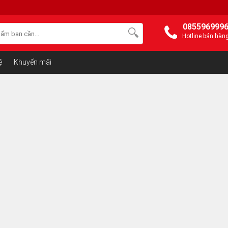
085596999
Hotline bán hàn
ệ
Khuyến mãi