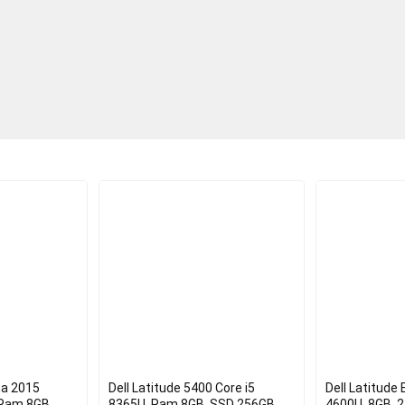
na 2015
Dell Latitude 5400 Core i5
Dell Latitude
 Ram 8GB,
8365U, Ram 8GB, SSD 256GB, 14
4600U, 8GB, 2