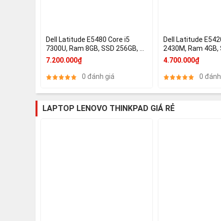
Dell Latitude E5480 Core i5
Dell Latitude E542
7300U, Ram 8GB, SSD 256GB, 14
2430M, Ram 4GB, 
Inch, HD Graphics 620
14Inch, HD Graphc
7.200.000₫
4.700.000₫
0 đánh giá
0 đánh
LAPTOP LENOVO THINKPAD GIÁ RẺ