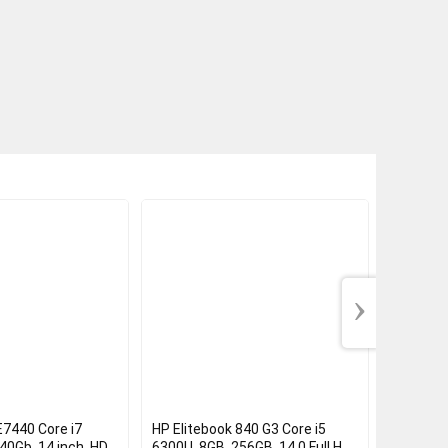
›
 E7440 Core i7
HP Elitebook 840 G3 Core i5
Dell Lat
40Gb, 14 inch, HD
6300U, 8GB, 256GB, 14.0 Full HD,
6300U/ 8