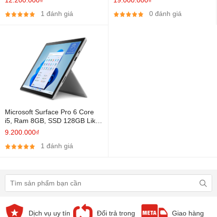
1824 ) Cảm ứng, Iris Xe
1 đánh giá
0 đánh giá
Graphics
Microsoft Surface Pro 6 Core
i5, Ram 8GB, SSD 128GB Like
New
9.200.000₫
1 đánh giá
Dịch vụ uy tín
Đổi trả trong
Giao hàng