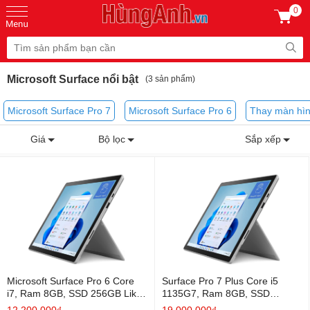
0
Microsoft Surface nổi bật
(3 sản phẩm)
Microsoft Surface Pro 7
Microsoft Surface Pro 6
Thay màn hìn
Giá
Bộ lọc
Sắp xếp
Microsoft Surface Pro 6 Core
Surface Pro 7 Plus Core i5
i7, Ram 8GB, SSD 256GB Like
1135G7, Ram 8GB, SSD
New
128GB, 12.3 Inch ( 2736 x
12.200.000₫
19.000.000₫