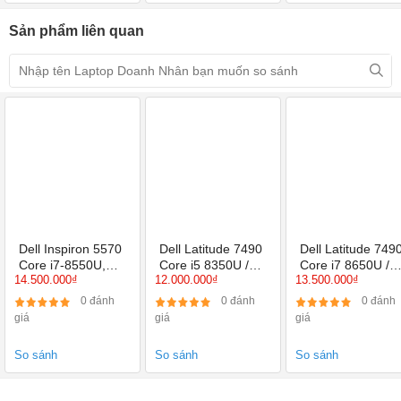
Sản phẩm liên quan
Dell Inspiron 5570
Dell Latitude 7490
Dell Latitude 749
Core i7-8550U,
Core i5 8350U /
Core i7 8650U /
14.500.000₫
12.000.000₫
13.500.000₫
8GB, SSD 256GB,
Ram 8GB / SSD
Ram 8GB / SSD
VGA Onboard,
256GB / 14 Inch
256GB / 14 Inch
0 đánh
0 đánh
0 đánh
15.6 inch FHD
Full HD IPS / UHD
Full HD IPS / UH
giá
giá
giá
Cảm ứng
Graphics 620
Graphics 620
So sánh
So sánh
So sánh