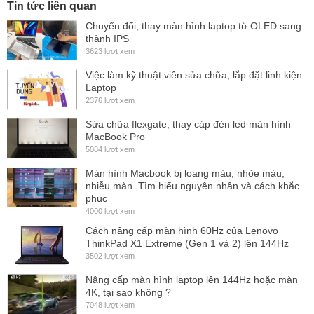
Tin tức liên quan
Chuyển đổi, thay màn hình laptop từ OLED sang
thành IPS
3623 lượt xem
Việc làm kỹ thuật viên sửa chữa, lắp đặt linh kiện
Laptop
2376 lượt xem
Sửa chữa flexgate, thay cáp đèn led màn hình
MacBook Pro
5084 lượt xem
Màn hình Macbook bị loang màu, nhòe màu,
nhiễu màn. Tìm hiểu nguyên nhân và cách khắc
phục
4000 lượt xem
Cách nâng cấp màn hình 60Hz của Lenovo
ThinkPad X1 Extreme (Gen 1 và 2) lên 144Hz
3502 lượt xem
Nâng cấp màn hình laptop lên 144Hz hoặc màn
4K, tại sao không ?
7048 lượt xem