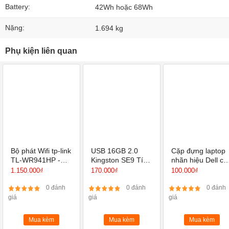
Battery:
42Wh hoặc 68Wh
Nặng:
1.694 kg
Phụ kiện liên quan
Bộ phát Wifi tp-link
USB 16GB 2.0
Cặp đựng laptop
TL-WR941HP -
Kingston SE9 Tích
nhãn hiệu Dell có
Router Wi-Fi
hợp Mini Windows
quay xách, dây
1.150.000₫
170.000₫
100.000₫
Chuẩn N Tốc Độ
đeo
450Mbps
0 đánh
0 đánh
0 đánh
giá
giá
giá
Mua kèm
Mua kèm
Mua kèm