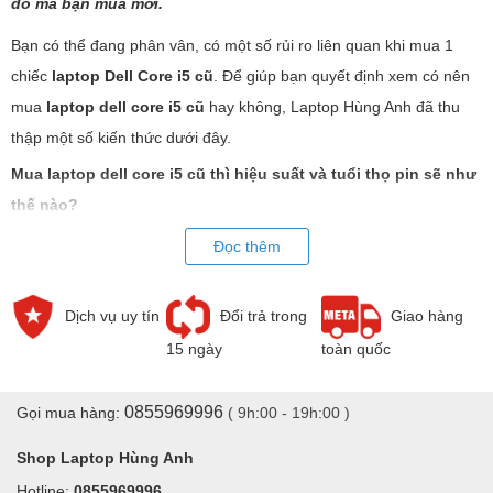
đó mà bạn mua mới.
Bạn có thể đang phân vân, có một số rủi ro liên quan khi mua 1
chiếc
laptop Dell Core i5 cũ
. Để giúp bạn quyết định xem có nên
mua
laptop dell core i5 cũ
hay không, Laptop Hùng Anh đã thu
thập một số kiến thức dưới đây.
Mua laptop dell core i5 cũ thì hiệu suất và tuổi thọ pin sẽ như
thế nào?
Khi các hãng liên tục tung ra những sản phẩm mới thì những sản
Đọc thêm
phẩm trước đó dù ra mắt không lâu nhưng cũng không còn là mới
nhất nữa. Rất nhiều những
laptop dell core i5 cũ
trên thị trường
Dịch vụ uy tín
Đổi trả trong
Giao hàng
có cấu hình rất mới ra mắt cách đây chỉ 1 năm đổ lại. Cùng với đó
15 ngày
toàn quốc
thì
laptop dell core i5 cũ
cũng có rất nhiều mẫu mã đời máy từ
Dell Latitude E7440
khá lâu trước đây năm 2014 như
Core i5 cũ thì
0855969996
Gọi mua hàng:
( 9h:00 - 19h:00 )
hiệu suất theo mình đánh giá còn khá ổn. Đồ điện tử có đặc tính
hao mòn và
laptop dell core i5
cũ cũng vậy, phần cứng
Shop Laptop Hùng Anh
mainboard và bộ phận tản nhiệt có vai trò rất quan trọng để máy
Hotline:
0855969996