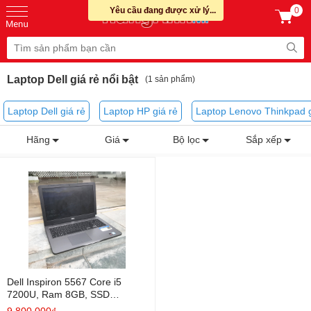
Yêu cầu đang được xử lý...
0
Laptop Dell giá rẻ nổi bật
(1 sản phẩm)
Laptop Dell giá rẻ
Laptop HP giá rẻ
Laptop Lenovo Thinkpad g
Hãng
Giá
Bộ lọc
Sắp xếp
Dell Inspiron 5567 Core i5
7200U, Ram 8GB, SSD
120GB+ HDD 500GB, AMD R7
9.800.000₫